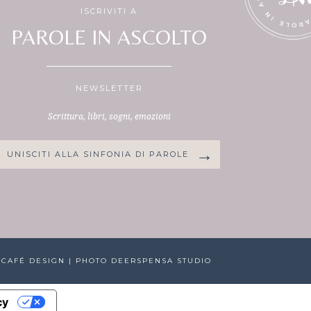
ISCRIVITI A
PAROLE IN ASCOLTO
NEWSLETTER
Scrittura, libri, sogni, emozioni
UNISCITI ALLA SINFONIA DI PAROLE
 CAFÉ DESIGN
| PHOTO
DEERSPENSA STUDIO
cy