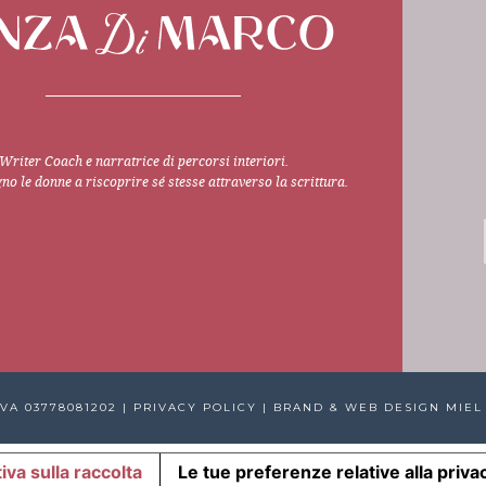
Writer Coach e narratrice di percorsi interiori.
 le donne a riscoprire sé stesse attraverso la scrittura.
VA 03778081202 |
PRIVACY POLICY
| BRAND & WEB DESIGN
MIEL
iva sulla raccolta
Le tue preferenze relative alla priva